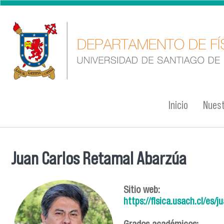
Pasar al contenido principal
Inicio
Nuest
Juan Carlos Retamal Abarzúa
Se encuentra usted aquí
Sitio web:
https://fisica.usach.cl/es/