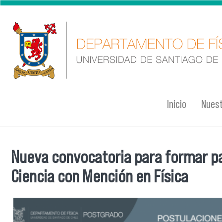
Pasar al contenido principal
Inicio
Nuest
Nueva convocatoria para formar p
Se encuentra usted aquí
Ciencia con Mención en Física