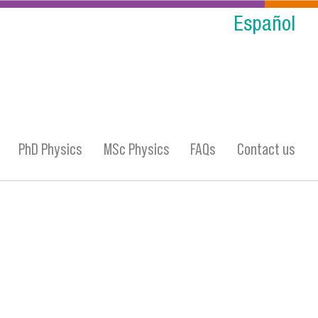
Español
PhD Physics
MSc Physics
FAQs
Contact us